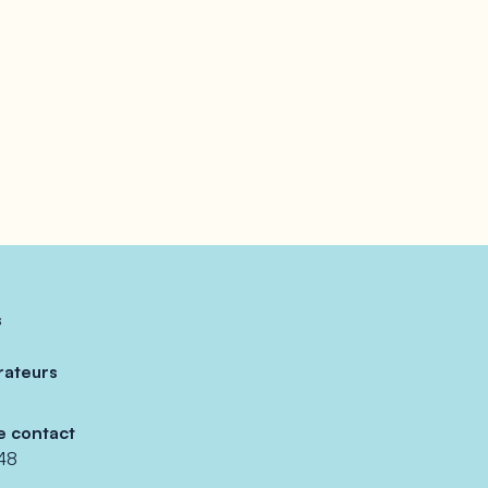
s
rateurs
e contact
48