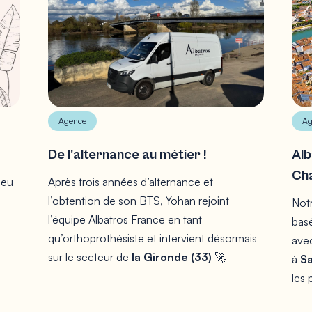
Agence
Ag
De l'alternance au métier !
Alb
Cha
peu
Après trois années d’alternance et
l’obtention de son BTS, Yohan rejoint
Notr
l’équipe Albatros France en tant
basé
qu’orthoprothésiste et intervient désormais
avec
sur le secteur de
la Gironde (33)
🚀
à
Sa
les 