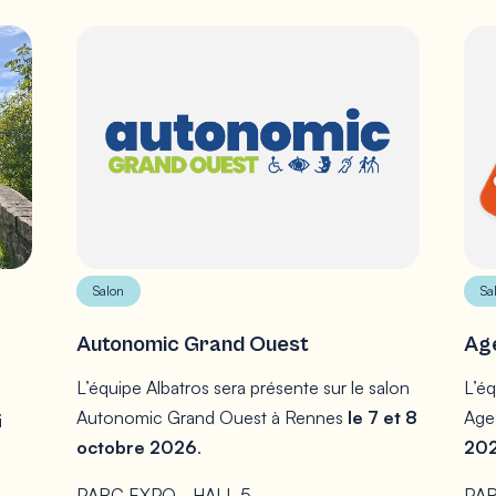
Salon
Sa
Autonomic Grand Ouest
Ag
L’équipe Albatros sera présente sur le salon
L’éq
Autonomic Grand Ouest à Rennes
le 7 et 8
Age
i
octobre 2026
.
20
PARC EXPO - HALL 5
PA